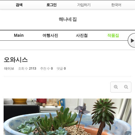
Skip to content
검색
로그인
가입하기
한국어
Sketchbook5, 스케치북5
해나네 집
Main
여행사진
사진첩
작품집
▶
Sketchbook5, 스케치북5
오와시스
데이브
조회 수
2113
추천 수
0
댓글
0